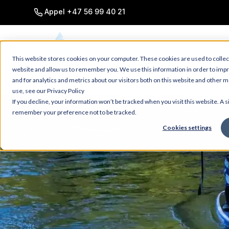
SKIP
TO
Appel +47 56 99 40 21
CONTENT
This website stores cookies on your computer. These cookies are used to collec
website and allow us to remember you. We use this information in order to im
and for analytics and metrics about our visitors both on this website and other 
use, see our Privacy Policy
If you decline, your information won’t be tracked when you visit this website. A s
remember your preference not to be tracked.
Cookies settings