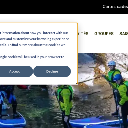
Cartes cade
t information about how you interact with our
TAPER
ACTIVITÉS
GROUPES
SAI
prove and customize your browsing experience
media. To find out more about the cookies we
ingle cookie will be used in your browser to
Accept
Decline