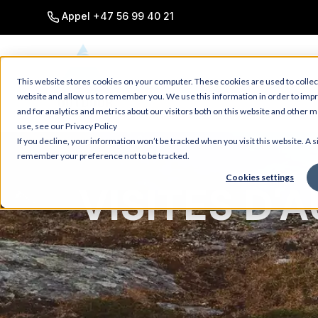
SKIP
TO
Appel +47 56 99 40 21
CONTENT
This website stores cookies on your computer. These cookies are used to collec
website and allow us to remember you. We use this information in order to im
and for analytics and metrics about our visitors both on this website and other 
use, see our Privacy Policy
If you decline, your information won’t be tracked when you visit this website. A s
remember your preference not to be tracked.
Cookies settings
VISITES D