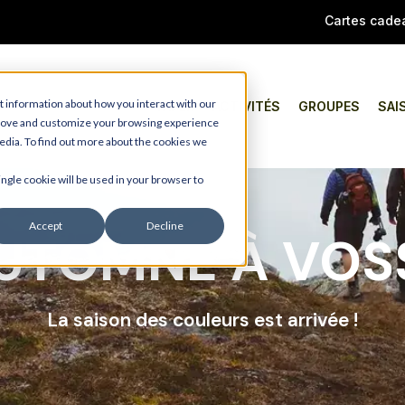
Cartes cade
t information about how you interact with our
TAPER
ACTIVITÉS
GROUPES
SAI
prove and customize your browsing experience
media. To find out more about the cookies we
ingle cookie will be used in your browser to
Accept
Decline
'AUTOMNE À VOS
La saison des couleurs est arrivée !