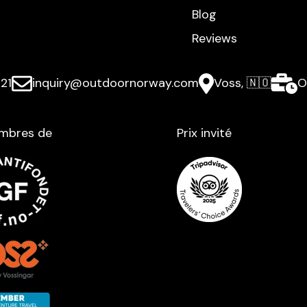
Blog
Reviews
21
inquiry@outdoornorway.com
Voss, 🇳🇴
O
mbres de
Prix ​​invité