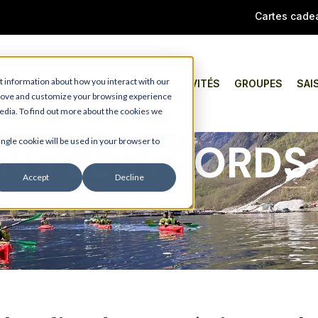
Cartes cade
t information about how you interact with our
TAPER
ACTIVITÉS
GROUPES
SAI
prove and customize your browsing experience
media. To find out more about the cookies we
NS LES FJORDS
ingle cookie will be used in your browser to
Accept
Decline