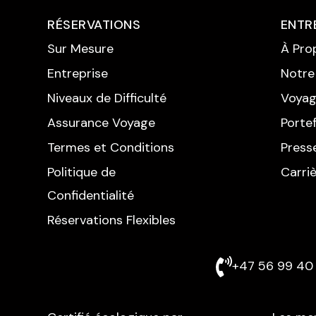
RÉSERVATIONS
ENTR
Sur Mesure
À Pro
Entreprise
Notre
Niveaux de Difficulté
Voyag
Assurance Voyage
Portef
Termes et Conditions
Press
Politique de
Carri
Confidentialité
Réservations Flexibles
+47 56 99 40 