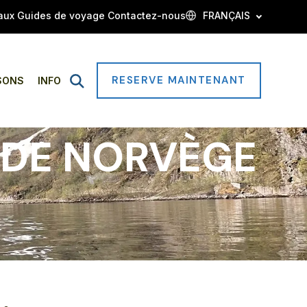
aux
Guides de voyage
Contactez-nous
FRANÇAIS
RESERVE MAINTENANT
Open
SONS
INFO
Search
 DE NORVÈGE