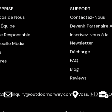
EPRISE
SUPPORT
pos de Nous
Contactez-Nous
 Équipe
Devenir Partenaire Af
e Responsable
Inscrivez-vous à la
Newsletter
euille Média
Décharge
e
FAQ
ères
Blog
Reviews
21
inquiry@outdoornorway.com
Voss, 🇳🇴
O