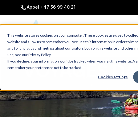
SKIP
TO
Appel +47 56 99 40 21
CONTENT
This website stores cookies on your computer. These cookies are used to collec
website and allow us to remember you. We use this information in order to im
and for analytics and metrics about our visitors both on this website and other 
use, see our Privacy Policy
VOYAGES DA
If you decline, your information won’t be tracked when you visit this website. A s
remember your preference not to be tracked.
Cookies settings