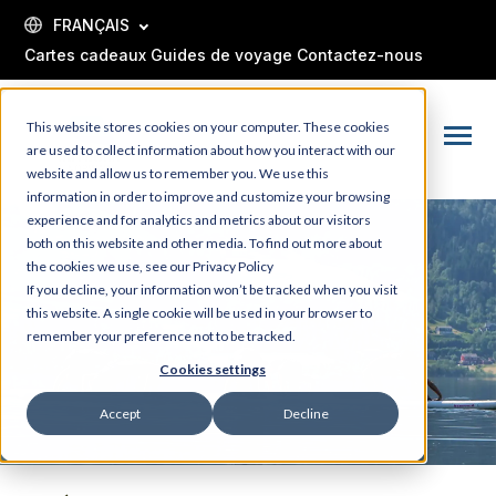
SKIP
TO
FRANÇAIS
CONTENT
Cartes cadeaux
Guides de voyage
Contactez-nous
This website stores cookies on your computer. These cookies
Toggle
are used to collect information about how you interact with our
Menu
website and allow us to remember you. We use this
information in order to improve and customize your browsing
experience and for analytics and metrics about our visitors
both on this website and other media. To find out more about
the cookies we use, see our Privacy Policy
If you decline, your information won’t be tracked when you visit
this website. A single cookie will be used in your browser to
remember your preference not to be tracked.
Cookies settings
Accept
Decline