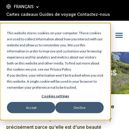
SKIP
TO
FRANÇAIS
CONTENT
Cartes cadeaux
Guides de voyage
Contactez-nous
This website stores cookies on your computer. These cookies
Toggle
are used to collect information about how you interact with our
Menu
website and allow us to remember you. We use this
information in order to improve and customize your browsing
experience and for analytics and metrics about our visitors
both on this website and other media. To find out more about
the cookies we use, see our Privacy Policy
RANDONNÉES GUIDÉES À VOSS
If you decline, your information won’t be tracked when you visit
this website. A single cookie will be used in your browser to
remember your preference not to be tracked.
Cookies settings
Découvrez nos randonnées en Norvège
Accept
Decline
Voss est la base d'opérations d'Outdoor Norway
précisément parce qu'elle est d'une beauté