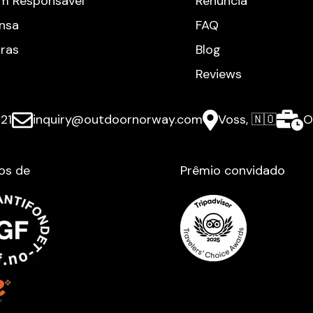
m Responsável
Renúncia
nsa
FAQ
iras
Blog
Reviews
21
inquiry@outdoornorway.com
Voss, 🇳🇴
O
os de
Prêmio convidado