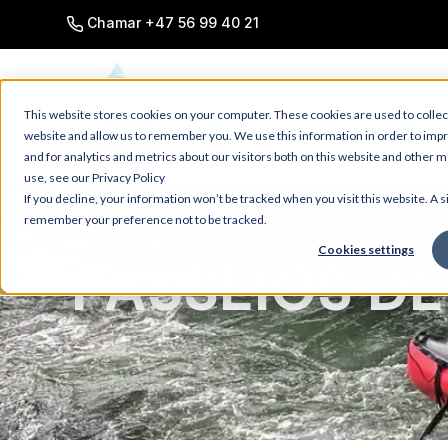
SKIP
TO
Chamar +47 56 99 40 21
CONTENT
This website stores cookies on your computer. These cookies are used to collec
website and allow us to remember you. We use this information in order to im
and for analytics and metrics about our visitors both on this website and other 
use, see our Privacy Policy
If you decline, your information won’t be tracked when you visit this website. A s
remember your preference not to be tracked.
Cookies settings
PASSEIOS D