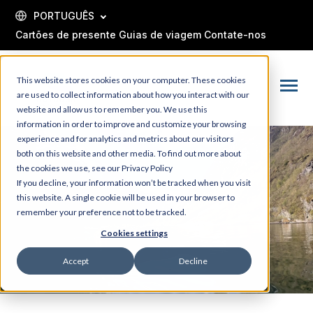
SKIP
TO
PORTUGUÊS
CONTENT
Cartões de presente
Guias de viagem
Contate-nos
This website stores cookies on your computer. These cookies
Toggle
are used to collect information about how you interact with our
Menu
website and allow us to remember you. We use this
information in order to improve and customize your browsing
experience and for analytics and metrics about our visitors
both on this website and other media. To find out more about
the cookies we use, see our Privacy Policy
If you decline, your information won’t be tracked when you visit
this website. A single cookie will be used in your browser to
remember your preference not to be tracked.
Cookies settings
Accept
Decline