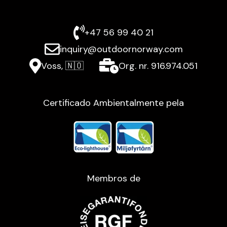
+47 56 99 40 21
inquiry@outdoornorway.com
Voss, 🇳🇴
Org. nr. 916.974.051
Certificado Ambientalmente pela
Membros de