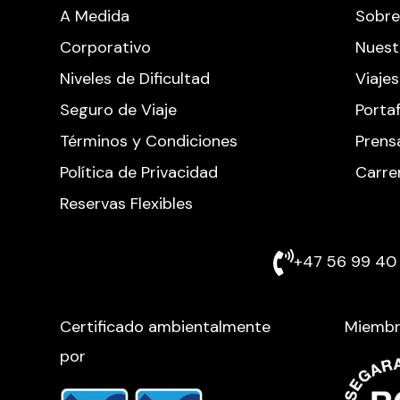
A Medida
Sobre
¡Prepárese para una inolvidable Escapada
de Otoño ...
Corporativo
Nuest
SEGUIR LEYENDO
Niveles de Dificultad
Viaje
Seguro de Viaje
Porta
Términos y Condiciones
Prens
Política de Privacidad
Carre
Reservas Flexibles
+47 56 99 40 
Certificado ambientalmente
Miembr
por