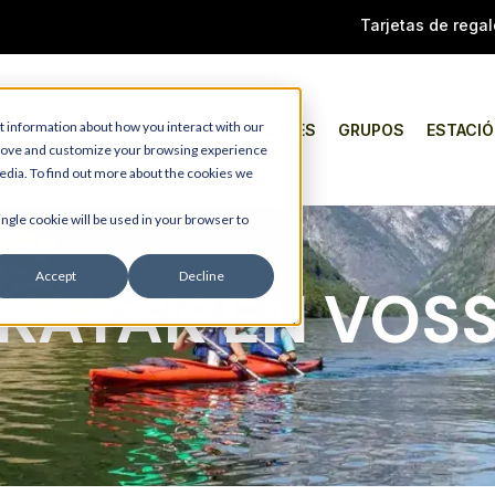
Tarjetas de regal
t information about how you interact with our
TIPO
ACTIVIDADES
GRUPOS
ESTACI
prove and customize your browsing experience
media. To find out more about the cookies we
ingle cookie will be used in your browser to
Accept
Decline
KAYAK EN VOS