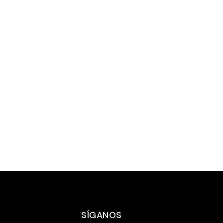
Paquete de aventura de varios días en los
fiordos ...
SEGUIR LEYENDO
SÍGANOS