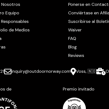
 Nosotros
Ponerse en Contac
ro Equipo
Conviértase en Afil
s Responsables
Suscribirse al Boletí
folio de Medios
Waiver
a
FAQ
ras
Blog
Reviews
21
inquiry@outdoornorway.com
Voss, 🇳🇴
O
os de
Premio invitado