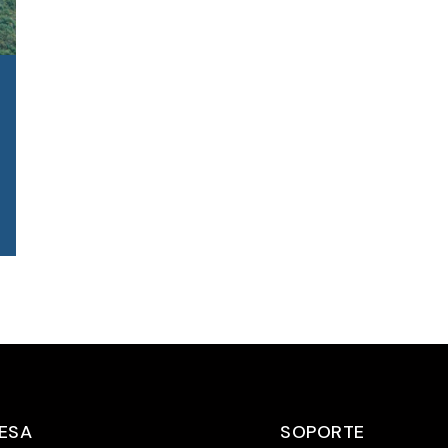
Embárquese en la excursión de aventura de
primaver...
SEGUIR LEYENDO
ESA
SOPORTE