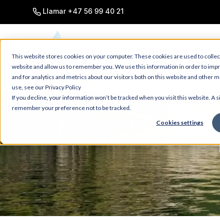
SKIP
TO
Llamar +47 56 99 40 21
CONTENT
This website stores cookies on your computer. These cookies are used to collec
website and allow us to remember you. We use this information in order to im
and for analytics and metrics about our visitors both on this website and other 
use, see our Privacy Policy
If you decline, your information won’t be tracked when you visit this website. A s
remember your preference not to be tracked.
Cookies settings