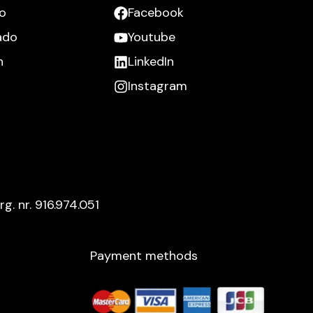
to
Facebook
iado
Youtube
n
LinkedIn
Instagram
rg. nr. 916.974.051
Payment methods