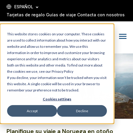
SKIP
TO
ESPAÑOL
CONTENT
Tarjetas de regalo
Guías de viaje
Contacta con nosotros
This website stores cookies on your computer. These cookies
Toggle
are used to collect information about how you interact with our
Menu
website and allow us to remember you. We use this
information in order to improve and customize your browsing
experience and for analytics and metrics about our visitors
both on this website and other media. To find out more about
the cookies we use, see our Privacy Policy
EXCURSIONES DE OTOÑO EN
If you decline, your information won’t be tracked when you visit
VOSS, NORUEGA
this website. A single cookie will be used in your browser to
remember your preference not to be tracked.
¡La temporada de colores ya está aquí!
Cookies settings
Accept
Decline
Planifique su viaje a Noruega en otoño