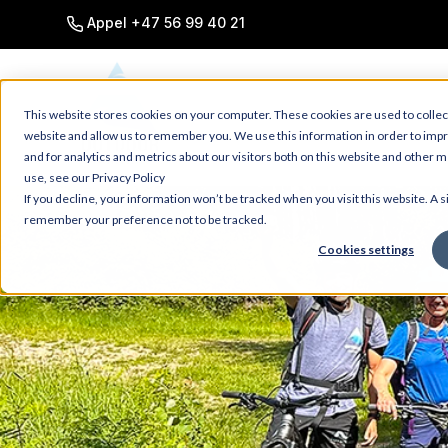
SKIP
TO
Appel +47 56 99 40 21
CONTENT
This website stores cookies on your computer. These cookies are used to collec
website and allow us to remember you. We use this information in order to im
and for analytics and metrics about our visitors both on this website and other 
use, see our Privacy Policy
If you decline, your information won’t be tracked when you visit this website. A s
remember your preference not to be tracked.
Cookies settings