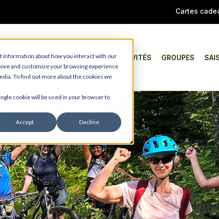
Cartes cade
t information about how you interact with our
TAPER
ACTIVITÉS
GROUPES
SAI
prove and customize your browsing experience
media. To find out more about the cookies we
ingle cookie will be used in your browser to
Accept
Decline