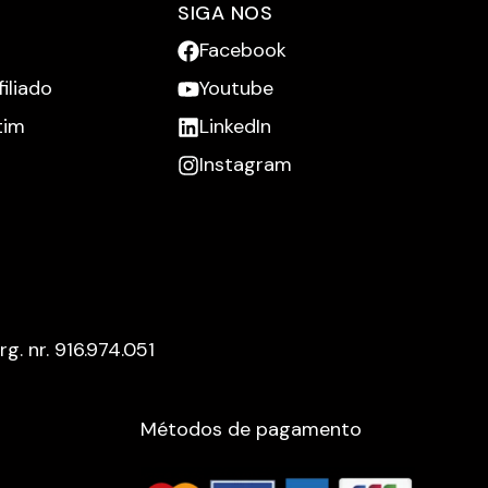
SIGA NOS
Facebook
iliado
Youtube
tim
LinkedIn
Instagram
rg. nr. 916.974.051
Métodos de pagamento