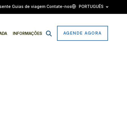
sente
Guias de viagem
Contate-nos
PORTUGUÊS
AGENDE AGORA
Open
ADA
INFORMAÇÕES
Search
IAIS EM VOSS
Noruega