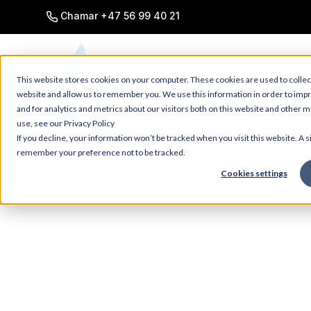
SKIP
TO
Chamar +47 56 99 40 21
CONTENT
This website stores cookies on your computer. These cookies are used to collec
website and allow us to remember you. We use this information in order to im
and for analytics and metrics about our visitors both on this website and other 
use, see our Privacy Policy
ESPORTES AQ
If you decline, your information won’t be tracked when you visit this website. A s
remember your preference not to be tracked.
Cookies settings
Voss é