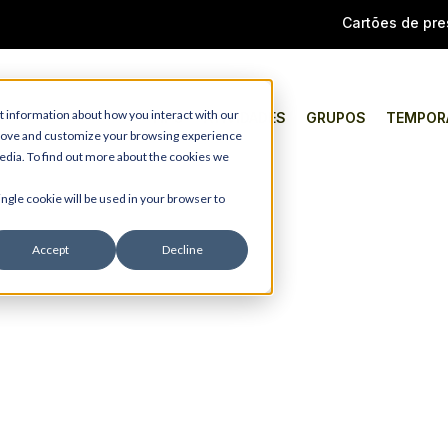
Cartões de pre
t information about how you interact with our
TIPO
ATIVIDADES
GRUPOS
TEMPOR
prove and customize your browsing experience
media. To find out more about the cookies we
UÁTICOS FLUV
ingle cookie will be used in your browser to
Accept
Decline
 o berço dos esportes aquáticos fluviais na 