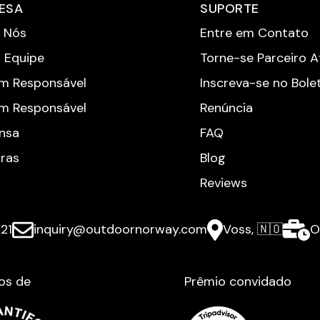
ESA
SUPORTE
 Nós
Entre em Contato
 Equipe
Torne-se Parceiro Af
m Responsável
Inscreva-se no Bole
m Responsável
Renúncia
nsa
FAQ
iras
Blog
Reviews
21
inquiry@outdoornorway.com
Voss, 🇳🇴
O
os de
Prêmio convidado