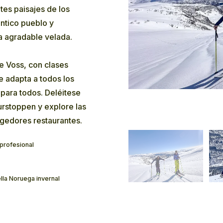
es paisajes de los
éntico pueblo y
a agradable velada.
e Voss, con clases
e adapta a todos los
para todos. Deléitese
urstoppen y explore las
gedores restaurantes.
profesional
lla Noruega invernal