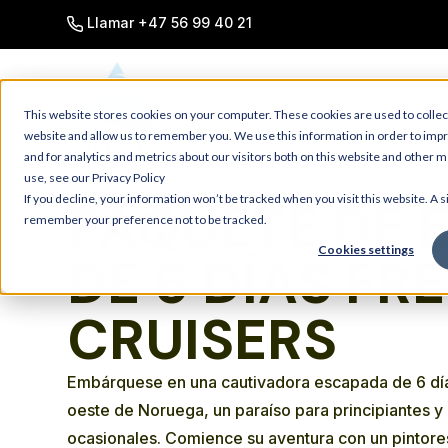
SKIP
TO
Llamar +47 56 99 40 21
CONTENT
This website stores cookies on your computer. These cookies are used to collec
website and allow us to remember you. We use this information in order to im
and for analytics and metrics about our visitors both on this website and other 
use, see our Privacy Policy
If you decline, your information won’t be tracked when you visit this website. A s
PAQUETE DE 
remember your preference not to be tracked.
Cookies settings
DE 6 DÍAS FR
CRUISERS
Embárquese en una cautivadora escapada de 6 día
oeste de Noruega, un paraíso para principiantes y
ocasionales. Comience su aventura con un pintores