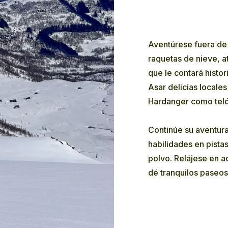
Aventúrese fuera de 
raquetas de nieve, a
que le contará histor
Asar delicias locale
Hardanger como teló
Continúe su aventur
habilidades en pista
polvo. Relájese en a
dé tranquilos paseo