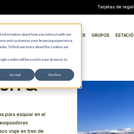
Tarjetas de regal
t information about how you interact with our
TIPO
ACTIVIDADES
GRUPOS
ESTACI
prove and customize your browsing experience
media. To find out more about the cookies we
ingle cookie will be used in your browser to
ESQUÍ
Accept
Decline
ESH &
s para esquiar en el
 esquiadores
co viaje en tren de