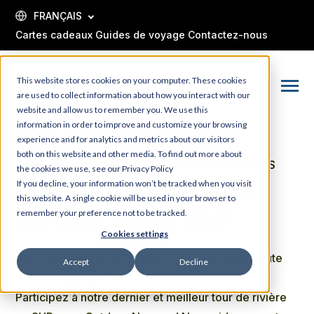
SKIP
TO
FRANÇAIS
CONTENT
Cartes cadeaux
Guides de voyage
Contactez-nous
This website stores cookies on your computer. These cookies
Toggle
are used to collect information about how you interact with our
Menu
website and allow us to remember you. We use this
information in order to improve and customize your browsing
experience and for analytics and metrics about our visitors
both on this website and other media. To find out more about
LE PLUS RECOMMANDÉ PAR NOS INVITÉS
the cookies we use, see our Privacy Policy
VISITE GUIDÉE DE LA
If you decline, your information won’t be tracked when you visit
this website. A single cookie will be used in your browser to
RIVIÈRE VOSS SUP
remember your preference not to be tracked.
Cookies settings
Êtes-vous prêt à voir la rivière de Voss d'une toute
Accept
Decline
nouvelle perspective ?
Participez à notre dernier et meilleur tour de rivière