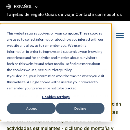
SKIP
TO
ESPAÑOL
CONTENT
Tarjetas de regalo
Guías de viaje
Contacta con nosotros
This website stores cookies on your computer. These cookies
Toggle
are used to collect information about how you interact with our
Menu
website and allow us to remember you. We use this
information in order to improve and customize your browsing
experience and for analytics and metrics about our visitors
both on this website and other media. To find out more about
EL PATIO TRASERO -
the cookies we use, see our Privacy Policy
If you decline, your information won’t be tracked when you visit
COMBO
this website. A single cookie will be used in your browser to
remember your preference not to be tracked.
Descubra las joyas ocultas de Voss con nuestro
Cookies settings
nuevo paquete "Backyard". Perfecto para los recién
Accept
Decline
llegados y los que buscan aventuras emocionantes
en Voss, el paquete Backyard combina dos
actividades estimulantes - ciclismo de montaña y