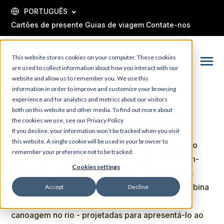
SKIP
TO
PORTUGUÊS
CONTENT
Cartões de presente
Guias de viagem
Contate-nos
This website stores cookies on your computer. These cookies
Toggle
are used to collect information about how you interact with our
Menu
website and allow us to remember you. We use this
information in order to improve and customize your browsing
experience and for analytics and metrics about our visitors
both on this website and other media. To find out more about
O QUINTAL - COMBO
the cookies we use, see our Privacy Policy
If you decline, your information won’t be tracked when you visit
this website. A single cookie will be used in your browser to
Descubra as joias escondidas de Voss com nosso
remember your preference not to be tracked.
novo combo "Backyard"! Perfeito para os recém-
Cookies settings
chegados e para aqueles que buscam aventuras
emocionantes em Voss, o pacote Backyard combina
Accept
Decline
duas atividades emocionantes - mountain bike e
canoagem no rio - projetadas para apresentá-lo ao