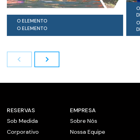
O
D
O ELEMENTO
O
O ELEMENTO
D
Passeio de caiaque no fiorde Naeroyfjord
e mountain bike ...
P
FIND OUT MORE
c
F
RESERVAS
EMPRESA
Sob Medida
Sobre Nós
Corporativo
Nossa Equipe