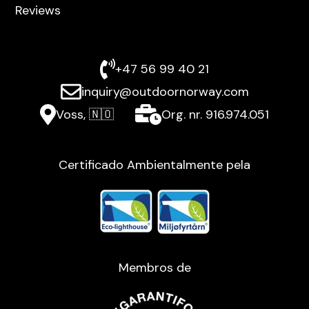
Reviews
+47 56 99 40 21
inquiry@outdoornorway.com
Voss, 🇳🇴
Org. nr. 916.974.051
Certificado Ambientalmente pela
Membros de