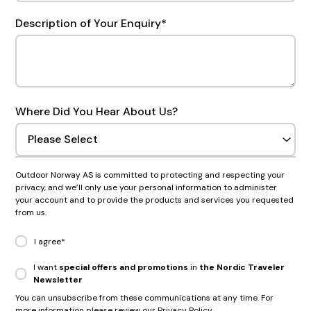
Description of Your Enquiry
*
Where Did You Hear About Us?
Outdoor Norway AS is committed to protecting and respecting your
privacy, and we’ll only use your personal information to administer
your account and to provide the products and services you requested
from us.
I agree
*
I want
special offers and promotions
in
the Nordic Traveler
Newsletter
You can unsubscribe from these communications at any time. For
more information please review our Privacy Policy.