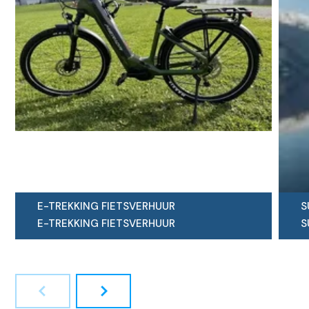
E-TREKKING FIETSVERHUUR
S
E-TREKKING FIETSVERHUUR
S
Verken Voss in ultieme stijl en
E
functionaliteit...
e